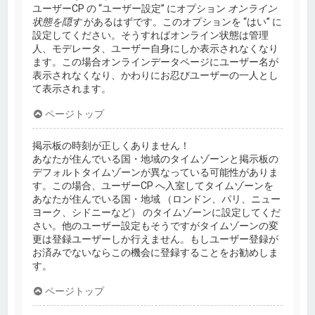
ユーザーCP の “ユーザー設定” にオプション
オンライン
状態を隠す
があるはずです。このオプションを “はい” に
設定してください。そうすればオンライン状態は管理
人、モデレータ、ユーザー自身にしか表示されなくなり
ます。この場合オンラインデータページにユーザー名が
表示されなくなり、かわりにお忍びユーザーの一人とし
て表示されます。
ページトップ
掲示板の時刻が正しくありません！
あなたが住んでいる国・地域のタイムゾーンと掲示板の
デフォルトタイムゾーンが異なっている可能性がありま
す。この場合、ユーザーCP へ入室してタイムゾーンを
あなたが住んでいる国・地域 （ロンドン、パリ、ニュー
ヨーク、シドニーなど） のタイムゾーンに設定してくだ
さい。他のユーザー設定もそうですがタイムゾーンの変
更は登録ユーザーしか行えません。もしユーザー登録が
お済みでないならこの機会に登録することをお勧めしま
す。
ページトップ