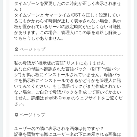
タイムゾーンを変更したのに時刻が正しく表示されませ
ん！
タイムゾーンと サマータイム/DST を正しく設定してい
るにもかかわらず時刻が正しく表示されない場合、掲示
板が置かれているサーバの設定時間が正しくない可能性
があります。この場合、管理人にこの事を連絡し解決し
てもらうしかありません。
ページトップ
私の母語が “掲示板の言語” リストにありません！
あなたの母語へ翻訳された言語パック （以下 “母語パッ
ク”) が掲示板にインストールされていません。母語パッ
クを掲示板にインストールできるかどうかを管理人に訊
いてみてください。もし母語パックがまだ作成されてい
ない場合、ご自分で母語パックを作成して頂いてかまい
ません。詳細は
phpBB Group
のウェブサイトをご覧くだ
さい。
ページトップ
ユーザー名の隣に表示される画像は何ですか？
記事を閲覧する際にユーザー名の下に表示される画像は