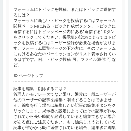
フォーラムにトピックを投稿、またはトピックに返信す
るには？
フォーラムに新しいトピックを投稿するにはフォーラム
閲覧ページ内にあるトピック作成ボタンを、トピックに
返信するにはトピックページ内にある“返信する”ボタン
をクリックしてください。掲示板の設定によってはトピ
ックを投稿するにはユーザー登録が必要な場合がありま
す。フォーラム閲覧ページの下の方に、そのフォーラム
におけるあなたのパーミッションがリスト表示されてい
るはずです。例、トピック投稿: 可、ファイル添付: 可 な
ど。
ページトップ
記事を編集・削除するには？
管理人かモデレータでない限り、通常は一般ユーザーが
他のユーザーの記事を編集・削除することはできませ
ん。編集を行う場合は編集したい記事の編集ボタンをク
リックします。掲示板の設定によってはその記事が作成
されてから長い時間が経過していると編集できない場合
がある点にご注意ください。もし編集しようとしている
記事が誰かから既に返信されている場合、編集後に編集