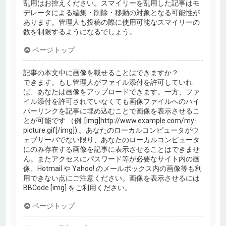
乱用はお控えください。スマイリーを乱用した記事はモ
デレータによる編集・削除・移動の対象となる可能性が
あります。管理人も投稿の際に使用可能なスマイリーの
数を制限するようになるでしょう。
ページトップ
記事の本文中に画像を載せることはできますか？
できます。もし管理人がファイル添付を許可していれ
ば、あなたは画像をアップロードできます。一方、ファ
イル添付を許可されていなくても画像ファイルへのハイ
パーリンクを記事に埋め込むことで画像を表示させるこ
とが可能です （例: [img]http://www.example.com/my-
picture.gif[/img]) 。あなたのローカルコンピュータがウ
ェブサーバでない限り、あなたのローカルコンピュータ
にのみ存在する画像を記事に表示させることはできませ
ん。またアクセスにパスワード等が必要なサイト内の画
像、Hotmail や Yahoo! のメールボックス内の画像等も利
用できない点にご注意ください。画像を表示させるには
BBCode [img] をご利用ください。
ページトップ