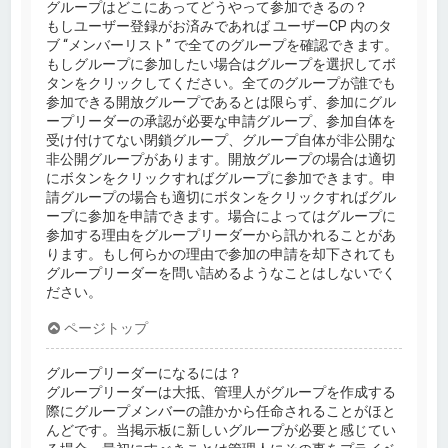
グループはどこにあってどうやって参加できるの？
もしユーザー登録がお済みであれば ユーザーCP 内のタ
ブ “メンバーリスト” で全てのグループを確認できます。
もしグループに参加したい場合はグループを選択してボ
タンをクリックしてください。全てのグループが誰でも
参加できる開放グループであるとは限らず、参加にグル
ープリーダーの承認が必要な申請グループ、参加自体を
受け付けてない閉鎖グループ、グループ自体が非公開な
非公開グループがあります。開放グループの場合は適切
にボタンをクリックすればグループに参加できます。申
請グループの場合も適切にボタンをクリックすればグル
ープに参加を申請できます。場合によってはグループに
参加する理由をグループリーダーから訊かれることがあ
ります。もし何らかの理由で参加の申請を却下されても
グループリーダーを問い詰めるようなことはしないでく
ださい。
ページトップ
グループリーダーになるには？
グループリーダーは大抵、管理人がグループを作成する
際にグループメンバーの誰かから任命されることがほと
んどです。当掲示板に新しいグループが必要と感じてい