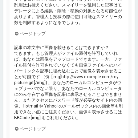
乱用はお控えください。スマイリーを乱用した記事はモ
デレータによる編集・削除・移動の対象となる可能性が
あります。管理人も投稿の際に使用可能なスマイリーの
数を制限するようになるでしょう。
ページトップ
記事の本文中に画像を載せることはできますか？
できます。もし管理人がファイル添付を許可していれ
ば、あなたは画像をアップロードできます。一方、ファ
イル添付を許可されていなくても画像ファイルへのハイ
パーリンクを記事に埋め込むことで画像を表示させるこ
とが可能です （例: [img]http://www.example.com/my-
picture.gif[/img]) 。あなたのローカルコンピュータがウ
ェブサーバでない限り、あなたのローカルコンピュータ
にのみ存在する画像を記事に表示させることはできませ
ん。またアクセスにパスワード等が必要なサイト内の画
像、Hotmail や Yahoo! のメールボックス内の画像等も利
用できない点にご注意ください。画像を表示させるには
BBCode [img] をご利用ください。
ページトップ