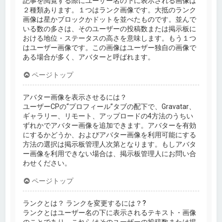
記事を閲覧する際にユーザー名の下に表示される画像は
２種類あります。１つはランク画像です。大抵のランク
画像は星かブロックかドットを並べたものです。並んで
いる数の多さは、そのユーザーの投稿数または掲示板に
おける地位・ステータスの高さを意味します。もう１つ
はユーザー画像です。この画像はユーザー独自の画像で
ある場合が多く、アバターと呼ばれます。
ページトップ
アバター画像を表示させるには？
ユーザーCPの“プロフィール”タブの配下で、Gravatar、
ギャラリー、リモート、アップロードの4方法のうちい
ずれかでアバター画像を追加できます。アバターを有効
にするかどうか、およびアバター画像を利用可能にする
方法の選択は掲示板管理人次第となります。もしアバタ
ー画像を利用できない場合は、掲示板管理人にお問い合
わせください。
ページトップ
ランクとは？ ランクを変更するには？?
ランクとはユーザー名の下に表示されるテキスト・画像
のことであり、これらはそのユーザーの投稿数または掲