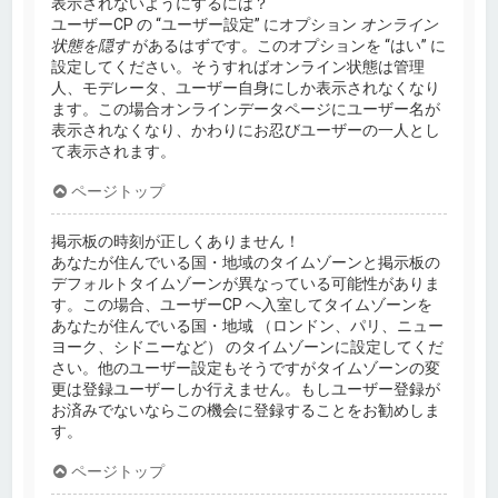
表示されないようにするには？
ユーザーCP の “ユーザー設定” にオプション
オンライン
状態を隠す
があるはずです。このオプションを “はい” に
設定してください。そうすればオンライン状態は管理
人、モデレータ、ユーザー自身にしか表示されなくなり
ます。この場合オンラインデータページにユーザー名が
表示されなくなり、かわりにお忍びユーザーの一人とし
て表示されます。
ページトップ
掲示板の時刻が正しくありません！
あなたが住んでいる国・地域のタイムゾーンと掲示板の
デフォルトタイムゾーンが異なっている可能性がありま
す。この場合、ユーザーCP へ入室してタイムゾーンを
あなたが住んでいる国・地域 （ロンドン、パリ、ニュー
ヨーク、シドニーなど） のタイムゾーンに設定してくだ
さい。他のユーザー設定もそうですがタイムゾーンの変
更は登録ユーザーしか行えません。もしユーザー登録が
お済みでないならこの機会に登録することをお勧めしま
す。
ページトップ