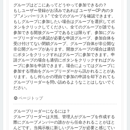
グループはどこにあってどうやって参加できるの？
もしユーザー登録がお済みであれば ユーザーCP 内のタ
ブ “メンバーリスト” で全てのグループを確認できます。
もしグループに参加したい場合はグループを選択してボ
タンをクリックしてください。全てのグループが誰でも
参加できる開放グループであるとは限らず、参加にグル
ープリーダーの承認が必要な申請グループ、参加自体を
受け付けてない閉鎖グループ、グループ自体が非公開な
非公開グループがあります。開放グループの場合は適切
にボタンをクリックすればグループに参加できます。申
請グループの場合も適切にボタンをクリックすればグル
ープに参加を申請できます。場合によってはグループに
参加する理由をグループリーダーから訊かれることがあ
ります。もし何らかの理由で参加の申請を却下されても
グループリーダーを問い詰めるようなことはしないでく
ださい。
ページトップ
グループリーダーになるには？
グループリーダーは大抵、管理人がグループを作成する
際にグループメンバーの誰かから任命されることがほと
んどです。当掲示板に新しいグループが必要と感じてい