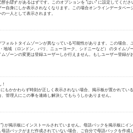
状態を隠す
があるはずです。このオプションを “はい” に設定してくださ
ザー自身にしか表示されなくなります。この場合オンラインデータペー
ーの一人として表示されます。
デフォルトタイムゾーンが異なっている可能性があります。この場合、
・地域 （ロンドン、パリ、ニューヨーク、シドニーなど） のタイムゾ
イムゾーンの変更は登録ユーザーしか行えません。もしユーザー登録が
ん！
いるにもかかわらず時刻が正しく表示されない場合、掲示板が置かれてい
合、管理人にこの事を連絡し解決してもらうしかありません。
ク”) が掲示板にインストールされていません。母語パックを掲示板にイ
し母語パックがまだ作成されていない場合、ご自分で母語パックを作成