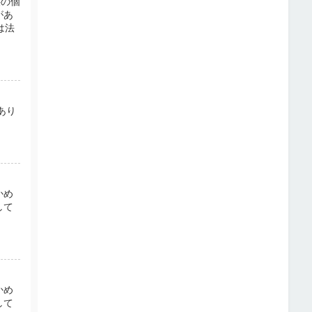
供の個
があ
は法
あり
かめ
して
かめ
して