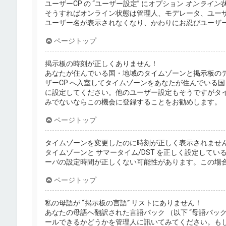
ユーザーCP の “ユーザー設定” にオプション
オンライン
そうすればオンライン状態は管理人、モデレータ、ユー
ユーザー名が表示されなくなり、かわりにお忍びユーザ
ページトップ
掲示板の時刻が正しくありません！
あなたが住んでいる国・地域のタイムゾーンと掲示板の
ザーCP へ入室してタイムゾーンをあなたが住んでいる国
に設定してください。他のユーザー設定もそうですがタ
みでないならこの機会に登録することをお勧めします。
ページトップ
タイムゾーンを変更したのに時刻が正しく表示されませ
タイムゾーンと サマータイム/DST を正しく設定して
ーバの設定時間が正しくない可能性があります。この場
ページトップ
私の母語が “掲示板の言語” リストにありません！
あなたの母語へ翻訳された言語パック （以下 “母語パッ
ールできるかどうかを管理人に訊いてみてください。も