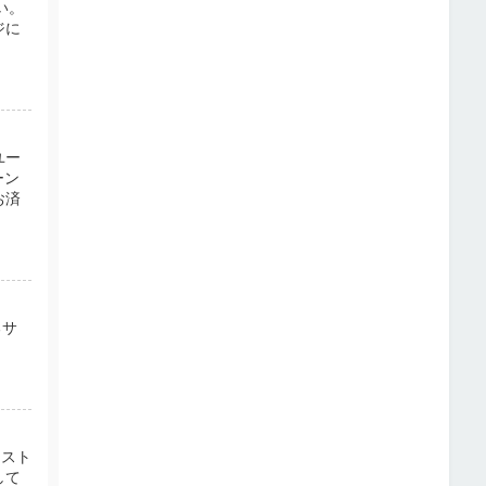
い。
ジに
ユー
ーン
お済
るサ
ンスト
して