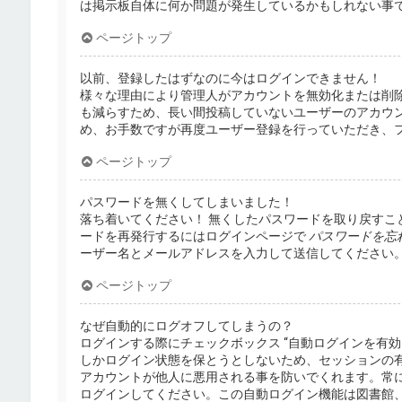
は掲示板自体に何か問題が発生しているかもしれない事
ページトップ
以前、登録したはずなのに今はログインできません！
様々な理由により管理人がアカウントを無効化または削
も減らすため、長い間投稿していないユーザーのアカウ
め、お手数ですが再度ユーザー登録を行っていただき、
ページトップ
パスワードを無くしてしまいました！
落ち着いてください！ 無くしたパスワードを取り戻すこ
ードを再発行するにはログインページで
パスワードを忘
ーザー名とメールアドレスを入力して送信してください
ページトップ
なぜ自動的にログオフしてしまうの？
ログインする際にチェックボックス “自動ログインを有
しかログイン状態を保とうとしないため、セッションの
アカウントが他人に悪用される事を防いでくれます。常
ログインしてください。この自動ログイン機能は図書館