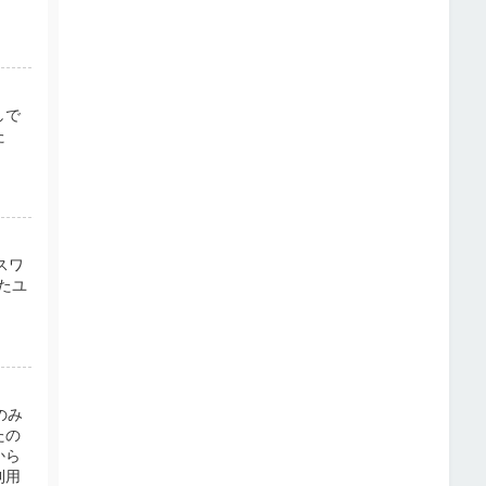
しで
た
スワ
たユ
のみ
たの
から
利用