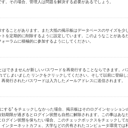
です。その場合、管理人は問題を解決する必要があるでしょう。
除することがあります。また大抵の掲示板はデータベースのサイズを少
ントを定期的に削除するように設定しています。このようなことがある
フォーラムに積極的に参加するようにしてください。
とはできませんが新しいパスワードを再発行することならできます。パ
れてしまいました
リンクをクリックしてください。そして以前に登録し
。再発行されたパスワードは入力したメールアドレスに送信されます。
効にする” をチェックしなかった場合、掲示板はそのログインセッション
有効期限が過ぎるとログイン状態も自然に解除されます。この事はあな
にログイン状態を保ちたい場合、このチェックボックスをチェックして
、インターネットカフェ、大学などの共有されたコンピュータ環境では