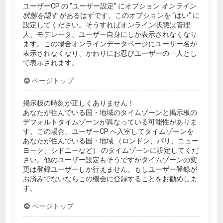
ユーザーCP の “ユーザー設定” にオプション
オンライン
状態を隠す
があるはずです。このオプションを “はい” に
設定してください。そうすればオンライン状態は管理
人、モデレータ、ユーザー自身にしか表示されなくなり
ます。この場合オンラインデータページにユーザー名が
表示されなくなり、かわりにお忍びユーザーの一人とし
て表示されます。
ページトップ
掲示板の時刻が正しくありません！
あなたが住んでいる国・地域のタイムゾーンと掲示板の
デフォルトタイムゾーンが異なっている可能性がありま
す。この場合、ユーザーCP へ入室してタイムゾーンを
あなたが住んでいる国・地域 （ロンドン、パリ、ニュー
ヨーク、シドニーなど） のタイムゾーンに設定してくだ
さい。他のユーザー設定もそうですがタイムゾーンの変
更は登録ユーザーしか行えません。もしユーザー登録が
お済みでないならこの機会に登録することをお勧めしま
す。
ページトップ