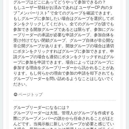
グループはどこにあってどうやって参加できるの？
もしユーザー登録がお済みであれば ユーザーCP 内のタ
ブ “メンバーリスト” で全てのグループを確認できます。
もしグループに参加したい場合はグループを選択してボ
タンをクリックしてください。全てのグループが誰でも
参加できる開放グループであるとは限らず、参加にグル
ープリーダーの承認が必要な申請グループ、参加自体を
受け付けてない閉鎖グループ、グループ自体が非公開な
非公開グループがあります。開放グループの場合は適切
にボタンをクリックすればグループに参加できます。申
請グループの場合も適切にボタンをクリックすればグル
ープに参加を申請できます。場合によってはグループに
参加する理由をグループリーダーから訊かれることがあ
ります。もし何らかの理由で参加の申請を却下されても
グループリーダーを問い詰めるようなことはしないでく
ださい。
ページトップ
グループリーダーになるには？
グループリーダーは大抵、管理人がグループを作成する
際にグループメンバーの誰かから任命されることがほと
んどです。当掲示板に新しいグループが必要と感じてい