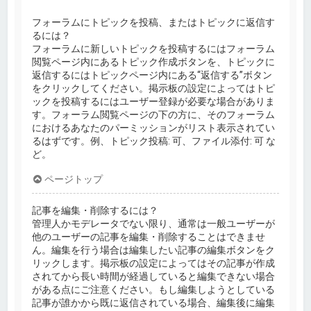
フォーラムにトピックを投稿、またはトピックに返信す
るには？
フォーラムに新しいトピックを投稿するにはフォーラム
閲覧ページ内にあるトピック作成ボタンを、トピックに
返信するにはトピックページ内にある“返信する”ボタン
をクリックしてください。掲示板の設定によってはトピ
ックを投稿するにはユーザー登録が必要な場合がありま
す。フォーラム閲覧ページの下の方に、そのフォーラム
におけるあなたのパーミッションがリスト表示されてい
るはずです。例、トピック投稿: 可、ファイル添付: 可 な
ど。
ページトップ
記事を編集・削除するには？
管理人かモデレータでない限り、通常は一般ユーザーが
他のユーザーの記事を編集・削除することはできませ
ん。編集を行う場合は編集したい記事の編集ボタンをク
リックします。掲示板の設定によってはその記事が作成
されてから長い時間が経過していると編集できない場合
がある点にご注意ください。もし編集しようとしている
記事が誰かから既に返信されている場合、編集後に編集