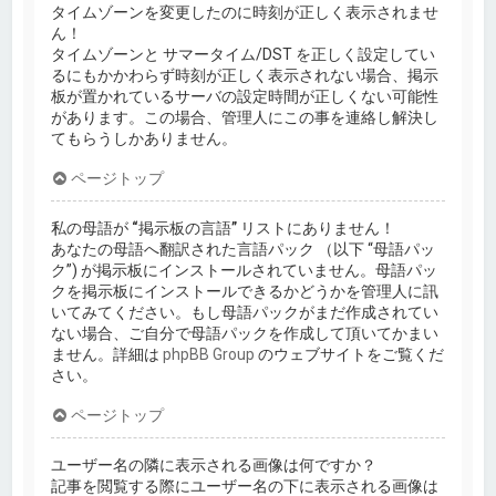
タイムゾーンを変更したのに時刻が正しく表示されませ
ん！
タイムゾーンと サマータイム/DST を正しく設定してい
るにもかかわらず時刻が正しく表示されない場合、掲示
板が置かれているサーバの設定時間が正しくない可能性
があります。この場合、管理人にこの事を連絡し解決し
てもらうしかありません。
ページトップ
私の母語が “掲示板の言語” リストにありません！
あなたの母語へ翻訳された言語パック （以下 “母語パッ
ク”) が掲示板にインストールされていません。母語パッ
クを掲示板にインストールできるかどうかを管理人に訊
いてみてください。もし母語パックがまだ作成されてい
ない場合、ご自分で母語パックを作成して頂いてかまい
ません。詳細は
phpBB Group
のウェブサイトをご覧くだ
さい。
ページトップ
ユーザー名の隣に表示される画像は何ですか？
記事を閲覧する際にユーザー名の下に表示される画像は