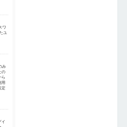
スワ
たユ
のみ
たの
から
利用
設定
グイ