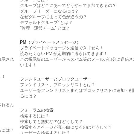
グループはどこにあってどうやって参加できるの？
グループリーダーになるには？
なぜグループによって色が違うの？
デフォルトグループ” とは？
“管理・運営チーム” とは？
PM（プライベートメッセージ）
プライベートメッセージを送信できません！
読みたくない PM が定期的に送られてきます！
表示され
この掲示板のユーザーからスパム等のメールが自分に送信さ
います！
ん！
フレンドユーザーとブロックユーザー
フレンドリスト、ブロックリストとは？
ユーザーをフレンドリストまたはブロックリストに追加・削
るには？
されるん
フォーラムの検索
検索するには？
検索しても無効なのはどうして？
検索するとページが真っ白になるのはどうして？
るには？
ユーザーを検索するには？