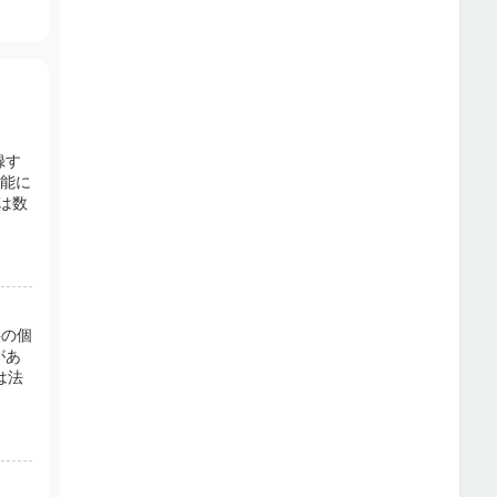
録す
機能に
は数
供の個
があ
は法