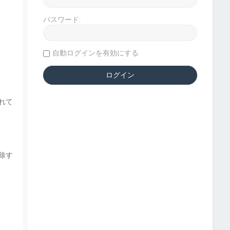
パスワード:
自動ログインを有効にする
れて
除す