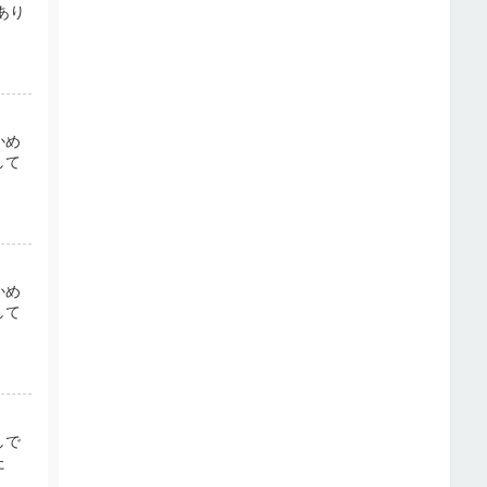
あり
かめ
して
かめ
して
しで
た