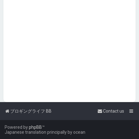
ブロギングライフ BB
Contact us
Powered by
phpBB
™
Japanese translation principally by ocean