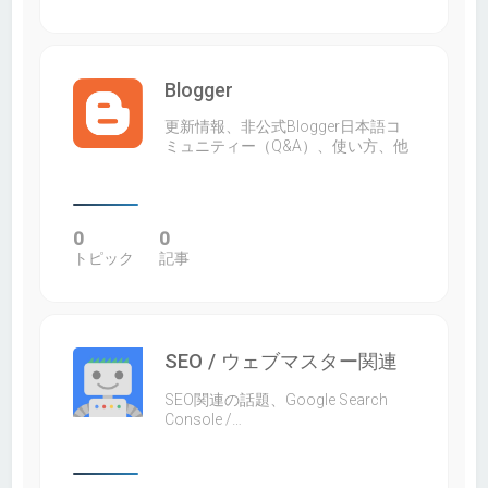
Blogger
更新情報、非公式Blogger日本語コ
ミュニティー（Q&A）、使い方、他
0
0
トピック
記事
SEO / ウェブマスター関連
SEO関連の話題、Google Search
Console /…