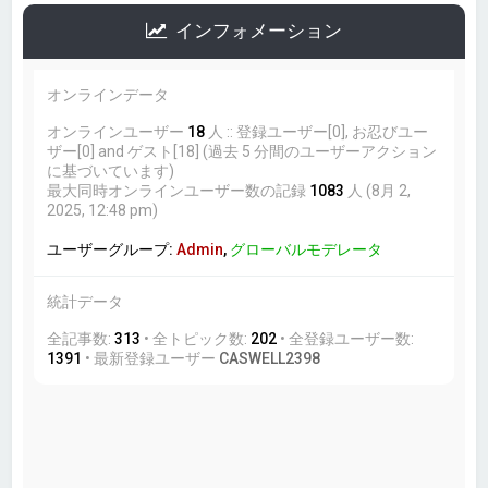
インフォメーション
オンラインデータ
オンラインユーザー
18
人 :: 登録ユーザー[0], お忍びユー
ザー[0] and ゲスト[18] (過去 5 分間のユーザーアクション
に基づいています)
最大同時オンラインユーザー数の記録
1083
人 (8月 2,
2025, 12:48 pm)
ユーザーグループ:
Admin
,
グローバルモデレータ
統計データ
全記事数:
313
• 全トピック数:
202
• 全登録ユーザー数:
1391
• 最新登録ユーザー
CASWELL2398