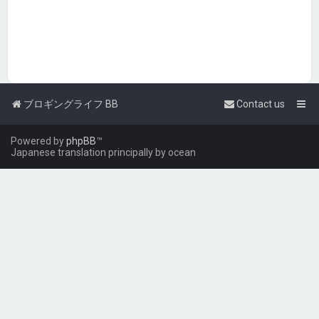
ブロギングライフ BB
Contact us
Powered by
phpBB
™
Japanese translation principally by ocean