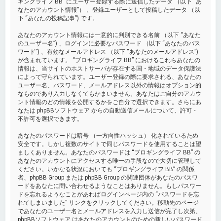
ギングライフ BB” にユーザー登録する際に送信したデータ （以下 “あ
なたのアカウント情報”） 、登録ユーザーとして投稿したデータ （以
下 “あなたの投稿記事”) です。
あなたのアカウント情報には一意的に判別できる名前 （以下 “あなた
のユーザー名”) 、ログインに必要なパスワード （以下 “あなたのパス
ワード”) 、有効なメールアドレス （以下 “あなたのメールアドレス”)
が含まれています。 “ブロギングライフ BB” におけるこれらあなたの
情報は、当サイトのホストサーバが存在する国・地域のデータ保護法
によって守られています。ユーザー登録の際に要求される、あなたの
ユーザー名、パスワード、メールアドレス以外の情報はオプション的
なものであり入力しなくてもかまいません。あなたはご自分のアカウ
ント情報のどの情報を公開するかをご自分で選択できます。さらにあ
なたは phpBBソフトウェア からの自動送信メールについて、許可・
不許可を選択できます。
あなたのパスワードは暗号 （一方向性ハッシュ） 化されているため
安全です。しかし複数のサイトで同じパスワードを使用することは望
ましくありません。あなたのパスワードは “ブロギングライフ BB” の
あなたのアカウントにアクセスする唯一の手段なので大切に管理して
ください。いかなる状況においても “ブロギングライフ BB” の関係
者、phpBB Group または phpBB Group の関連団体があなたのパスワ
ードをあなたに問い合わせるようなことはありません。もしパスワー
ドを忘れるようなことがあればログインページ内の “パスワードを忘
れてしまいました” リンクをクリックしてください。移動先のページ
であなたのユーザー名とメールアドレスを入力し送信が完了し次第、
phpBBソフトウェア はあなたのアカウントのための新しいパスワード