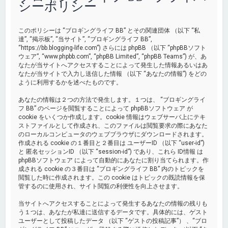
シーポリシー
このポリシーは “ブロギングライフ BB” とその関連団体 （以下 “私
達”, “掲示板”, “当サイト”, “ブロギングライフ BB”,
“https://bb.blogging-life.com”) さらには phpBB （以下 “phpBBソフト
ウェア”, “www.phpbb.com”, “phpBB Limited”, “phpBB Teams”) が、あ
なたが当サイトへアクセスすることによって発生した情報あるいはあ
なたが当サイトで入力し送信した情報 （以下 “あなたの情報”) をどの
ように利用するかを述べたものです。
あなたの情報は２つの方法で発生します。１つは、 “ブロギングライ
フ BB” のページを閲覧することによって phpBBソフトウェア が
cookie をいくつか作成します。cookie 情報はウェブサーバ上にテキ
ストファイルとして作成され、このファイルは閲覧要求の際にあなた
のローカルコンピュータのウェブブラウザにダウンロードされます。
作成される cookie の１番目と２番目は ユーザーID （以下 “user-id”)
と 匿名セッションID （以下 “session-id”) であり、これら ID情報 は
phpBBソフトウェア によって自動的にあなたに割り当てられます。作
成される cookie の３番目は “ブロギングライフ BB” 内のトピックを
閲覧した時に作成されます。この cookie はトピックの既読情報を保
管するのに使用され、サイト閲覧の利便性を向上させます。
当サイトへアクセスすることによって発生するあなたの情報の残りも
う１つは、あなたが私達に送信するデータです。具体的には、ゲスト
ユーザーとして投稿したデータ （以下 “ゲストの投稿記事”） 、“ブロ