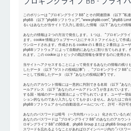
ブロギングライフ BB - プラ
このポリシーは “ブロギングライフ BB” とその関連団体 （以下 “私達”, “掲示板”,
phpBB （以下 “phpBBソフトウェア”, “www.phpbb.com”, “ph
るいはあなたが当サイトで入力し送信した情報 （以下 “あなたの情報
あなたの情報は２つの方法で発生します。１つは、 “ブロギングライフ BB
ます。cookie 情報はウェブサーバ上にテキストファイルとして
ウンロードされます。作成される cookie の１番目と２番目は ユーザーID （以
phpBBソフトウェア によって自動的にあなたに割り当てられます。作成
れます。この cookie はトピックの既読情報を保管するのに使用
当サイトへアクセスすることによって発生するあなたの情報の残り
したデータ （以下 “ゲストの投稿記事”） 、“ブロギングライフ BB
ーとして投稿したデータ （以下 “あなたの投稿記事”) です。
あなたのアカウント情報には一意的に判別できる名前 （以下 “あなたの
ールアドレス （以下 “あなたのメールアドレス”) が含まれています
する国・地域のデータ保護法によって守られています。ユーザー登
ション的なものであり入力しなくてもかまいません。あなたはご自
phpBBソフトウェア からの自動送信メールについて、許可・不許可
あなたのパスワードは暗号 （一方向性ハッシュ） 化されているた
あなたのパスワードは “ブロギングライフ BB” のあなたのアカウ
ロギングライフ BB” の関係者、phpBB Group または phpB
スワードを忘れるようなことがあればログインページ内の “パスワ