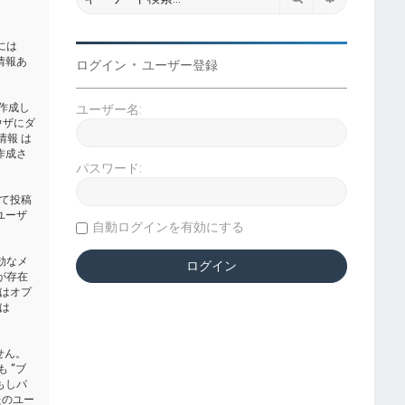
らには
た情報あ
ログイン
•
ユーザー登録
か作成し
ユーザー名:
ウザにダ
D情報 は
作成さ
パスワード:
て投稿
ユーザ
自動ログインを有効にする
効なメ
が存在
はオプ
は
せん。
 “ブ
。もしパ
たのユー