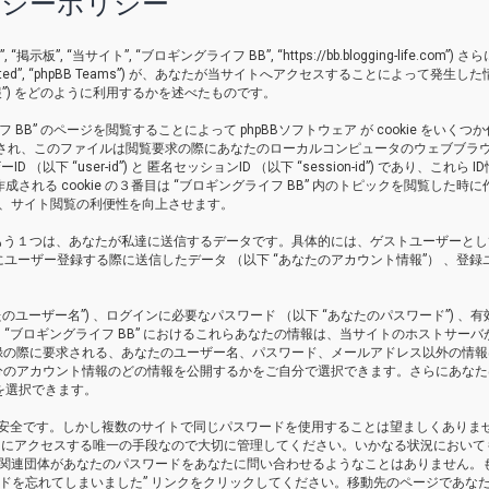
イバシーポリシー
 “当サイト”, “ブロギングライフ BB”, “https://bb.blogging-life.com”) さ
pBB Limited”, “phpBB Teams”) が、あなたが当サイトへアクセスすることによって発生し
”) をどのように利用するかを述べたものです。
” のページを閲覧することによって phpBBソフトウェア が cookie をいくつ
作成され、このファイルは閲覧要求の際にあなたのローカルコンピュータのウェブブラ
下 “user-id”) と 匿名セッションID （以下 “session-id”) であり、これら I
される cookie の３番目は “ブロギングライフ BB” 内のトピックを閲覧した時に
され、サイト閲覧の利便性を向上させます。
もう１つは、あなたが私達に送信するデータです。具体的には、ゲストユーザーとし
” にユーザー登録する際に送信したデータ （以下 “あなたのアカウント情報”） 、登録
ユーザー名”) 、ログインに必要なパスワード （以下 “あなたのパスワード”) 、有
。 “ブロギングライフ BB” におけるこれらあなたの情報は、当サイトのホストサーバ
録の際に要求される、あなたのユーザー名、パスワード、メールアドレス以外の情報
分のアカウント情報のどの情報を公開するかをご自分で選択できます。さらにあなた
を選択できます。
め安全です。しかし複数のサイトで同じパスワードを使用することは望ましくありま
ントにアクセスする唯一の手段なので大切に管理してください。いかなる状況においても
B Group の関連団体があなたのパスワードをあなたに問い合わせるようなことはありません
ードを忘れてしまいました” リンクをクリックしてください。移動先のページであな