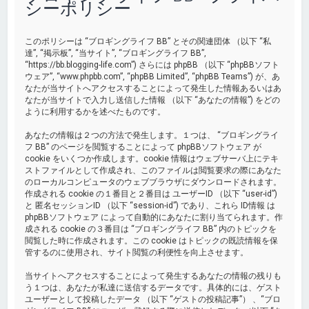
シーポリシー
このポリシーは “ブロギングライフ BB” とその関連団体 （以下 “私
達”, “掲示板”, “当サイト”, “ブロギングライフ BB”,
“https://bb.blogging-life.com”) さらには phpBB （以下 “phpBBソフト
ウェア”, “www.phpbb.com”, “phpBB Limited”, “phpBB Teams”) が、あ
なたが当サイトへアクセスすることによって発生した情報あるいはあ
なたが当サイトで入力し送信した情報 （以下 “あなたの情報”) をどの
ように利用するかを述べたものです。
あなたの情報は２つの方法で発生します。１つは、 “ブロギングライ
フ BB” のページを閲覧することによって phpBBソフトウェア が
cookie をいくつか作成します。cookie 情報はウェブサーバ上にテキ
ストファイルとして作成され、このファイルは閲覧要求の際にあなた
のローカルコンピュータのウェブブラウザにダウンロードされます。
作成される cookie の１番目と２番目は ユーザーID （以下 “user-id”)
と 匿名セッションID （以下 “session-id”) であり、これら ID情報 は
phpBBソフトウェア によって自動的にあなたに割り当てられます。作
成される cookie の３番目は “ブロギングライフ BB” 内のトピックを
閲覧した時に作成されます。この cookie はトピックの既読情報を保
管するのに使用され、サイト閲覧の利便性を向上させます。
当サイトへアクセスすることによって発生するあなたの情報の残りも
う１つは、あなたが私達に送信するデータです。具体的には、ゲスト
ユーザーとして投稿したデータ （以下 “ゲストの投稿記事”） 、“ブロ