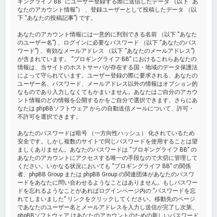
ギングライフ BB” にユーザー登録する際に送信したデータ （以下 “あ
なたのアカウント情報”） 、登録ユーザーとして投稿したデータ （以
下 “あなたの投稿記事”) です。
あなたのアカウント情報には一意的に判別できる名前 （以下 “あなた
のユーザー名”) 、ログインに必要なパスワード （以下 “あなたのパス
ワード”) 、有効なメールアドレス （以下 “あなたのメールアドレス”)
が含まれています。 “ブロギングライフ BB” におけるこれらあなたの
情報は、当サイトのホストサーバが存在する国・地域のデータ保護法
によって守られています。ユーザー登録の際に要求される、あなたの
ユーザー名、パスワード、メールアドレス以外の情報はオプション的
なものであり入力しなくてもかまいません。あなたはご自分のアカウ
ント情報のどの情報を公開するかをご自分で選択できます。さらにあ
なたは phpBBソフトウェア からの自動送信メールについて、許可・
不許可を選択できます。
あなたのパスワードは暗号 （一方向性ハッシュ） 化されているため
安全です。しかし複数のサイトで同じパスワードを使用することは望
ましくありません。あなたのパスワードは “ブロギングライフ BB” の
あなたのアカウントにアクセスする唯一の手段なので大切に管理して
ください。いかなる状況においても “ブロギングライフ BB” の関係
者、phpBB Group または phpBB Group の関連団体があなたのパスワ
ードをあなたに問い合わせるようなことはありません。もしパスワー
ドを忘れるようなことがあればログインページ内の “パスワードを忘
れてしまいました” リンクをクリックしてください。移動先のページ
であなたのユーザー名とメールアドレスを入力し送信が完了し次第、
phpBBソフトウェア はあなたのアカウントのための新しいパスワード