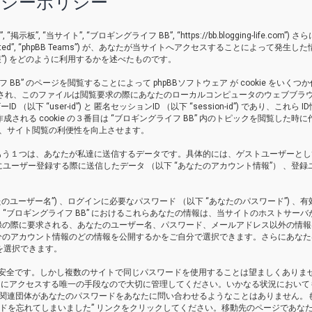
イバシーポリシー
 “当サイト”, “ブロギングライフ BB”, “https://bb.blogging-life.com”) さ
pBB Limited”, “phpBB Teams”) が、あなたが当サイトへアクセスすることによって発生し
”) をどのように利用するかを述べたものです。
” のページを閲覧することによって phpBBソフトウェア が cookie をいくつ
作成され、このファイルは閲覧要求の際にあなたのローカルコンピュータのウェブブラ
下 “user-id”) と 匿名セッションID （以下 “session-id”) であり、これら I
される cookie の３番目は “ブロギングライフ BB” 内のトピックを閲覧した時に
され、サイト閲覧の利便性を向上させます。
もう１つは、あなたが私達に送信するデータです。具体的には、ゲストユーザーとし
” にユーザー登録する際に送信したデータ （以下 “あなたのアカウント情報”） 、登録
ユーザー名”) 、ログインに必要なパスワード （以下 “あなたのパスワード”) 、有
。 “ブロギングライフ BB” におけるこれらあなたの情報は、当サイトのホストサーバ
録の際に要求される、あなたのユーザー名、パスワード、メールアドレス以外の情報
分のアカウント情報のどの情報を公開するかをご自分で選択できます。さらにあなた
を選択できます。
め安全です。しかし複数のサイトで同じパスワードを使用することは望ましくありま
ントにアクセスする唯一の手段なので大切に管理してください。いかなる状況においても
B Group の関連団体があなたのパスワードをあなたに問い合わせるようなことはありません
ードを忘れてしまいました” リンクをクリックしてください。移動先のページであな