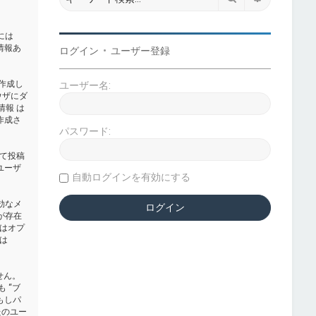
らには
た情報あ
ログイン
•
ユーザー登録
か作成し
ユーザー名:
ウザにダ
D情報 は
作成さ
パスワード:
て投稿
ユーザ
自動ログインを有効にする
効なメ
が存在
はオプ
は
せん。
 “ブ
。もしパ
たのユー