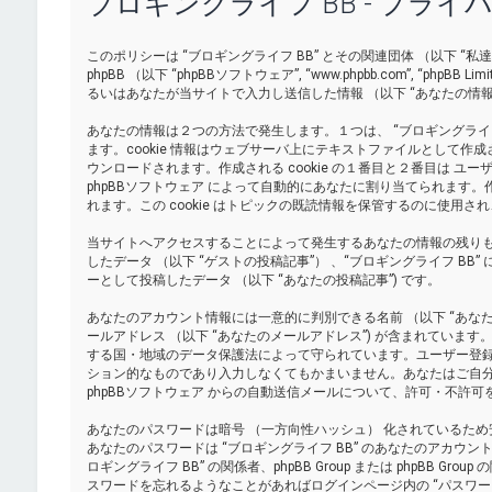
ブロギングライフ BB - プラ
このポリシーは “ブロギングライフ BB” とその関連団体 （以下 “私達”, “掲示板”,
phpBB （以下 “phpBBソフトウェア”, “www.phpbb.com”, “ph
るいはあなたが当サイトで入力し送信した情報 （以下 “あなたの情報
あなたの情報は２つの方法で発生します。１つは、 “ブロギングライフ BB
ます。cookie 情報はウェブサーバ上にテキストファイルとして
ウンロードされます。作成される cookie の１番目と２番目は ユーザーID （以
phpBBソフトウェア によって自動的にあなたに割り当てられます。作成
れます。この cookie はトピックの既読情報を保管するのに使用
当サイトへアクセスすることによって発生するあなたの情報の残り
したデータ （以下 “ゲストの投稿記事”） 、“ブロギングライフ BB
ーとして投稿したデータ （以下 “あなたの投稿記事”) です。
あなたのアカウント情報には一意的に判別できる名前 （以下 “あなたの
ールアドレス （以下 “あなたのメールアドレス”) が含まれています
する国・地域のデータ保護法によって守られています。ユーザー登
ション的なものであり入力しなくてもかまいません。あなたはご自
phpBBソフトウェア からの自動送信メールについて、許可・不許可
あなたのパスワードは暗号 （一方向性ハッシュ） 化されているた
あなたのパスワードは “ブロギングライフ BB” のあなたのアカウ
ロギングライフ BB” の関係者、phpBB Group または phpB
スワードを忘れるようなことがあればログインページ内の “パスワ