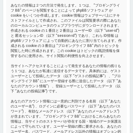
あなたの情報は２つの方法で発生します。１つは、 “ブロギングライ
フ BB” のページを閲覧することによって phpBBソフトウェア が
cookie をいくつか作成します。cookie 情報はウェブサーバ上にテキ
ストファイルとして作成され、このファイルは閲覧要求の際にあなた
のローカルコンピュータのウェブブラウザにダウンロードされます。
作成される cookie の１番目と２番目は ユーザーID （以下 “user-id”)
と 匿名セッションID （以下 “session-id”) であり、これら ID情報 は
phpBBソフトウェア によって自動的にあなたに割り当てられます。作
成される cookie の３番目は “ブロギングライフ BB” 内のトピックを
閲覧した時に作成されます。この cookie はトピックの既読情報を保
管するのに使用され、サイト閲覧の利便性を向上させます。
当サイトへアクセスすることによって発生するあなたの情報の残りも
う１つは、あなたが私達に送信するデータです。具体的には、ゲスト
ユーザーとして投稿したデータ （以下 “ゲストの投稿記事”） 、“ブロ
ギングライフ BB” にユーザー登録する際に送信したデータ （以下 “あ
なたのアカウント情報”） 、登録ユーザーとして投稿したデータ （以
下 “あなたの投稿記事”) です。
あなたのアカウント情報には一意的に判別できる名前 （以下 “あなた
のユーザー名”) 、ログインに必要なパスワード （以下 “あなたのパス
ワード”) 、有効なメールアドレス （以下 “あなたのメールアドレス”)
が含まれています。 “ブロギングライフ BB” におけるこれらあなたの
情報は、当サイトのホストサーバが存在する国・地域のデータ保護法
によって守られています。ユーザー登録の際に要求される、あなたの
ユーザー名、パスワード、メールアドレス以外の情報はオプション的