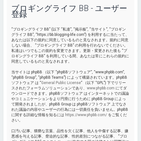
ブロギングライフ BB - ユーザー
登録
“ブロギングライフ BB” (以下 “私達”, “掲示板”, “当サイト”, “ブロギン
グライフ BB”, “https://bb.blogging-life.com”) を利用するに当たって、
あなたは以下の規約に同意しているものと見なされます。規約に同意
しない場合、 “ブロギングライフ BB” の利用を行わないでください。
私達はいつでもこの規約を変更できます。更新・変更された後も “ブ
ロギングライフ BB” を利用している間、あなたは常にこれらの規約に
同意しているものと見なされます。
当サイトは phpBB （以下 “phpBBソフトウェア”, “www.phpbb.com”,
“phpBB Group”, “phpBB Teams”) によって構築されています。phpBB
ソフトウェア は “
General Public License
” （以下 “GPL”) 下でリリー
スされたフォーラムソリューションであり、
www.phpbb.com
にてダ
ウンロードできます。phpBBソフトウェア はインターネットでの議論
やコミュニケーションをより円滑に行うために phpBB Group によっ
て開発されましたが、phpBB Group は phpBBソフトウェア 上でなさ
れた議論の内容やユーザーの行為には一切責任を負いません。phpBB
に関する詳細な情報を知るには
https://www.phpbb.com/
をご覧くだ
さい。
口汚い記事、猥褻な言葉、品性を欠く記事、他人を中傷する記事、嫌
悪感を与える記事、脅迫的な記事、性的差別につながる記事、 “ブロ