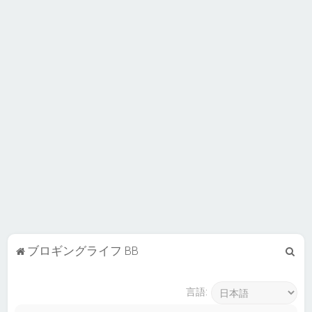
検
ブロギングライフ BB
索
言語: