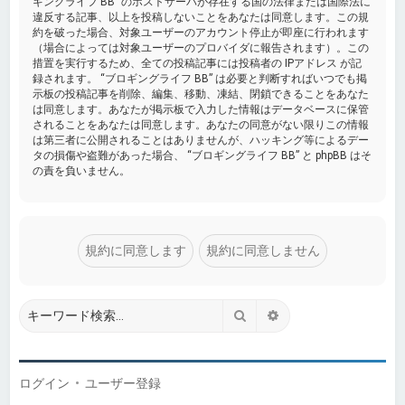
ギングライフ BB” のホストサーバが存在する国の法律または国際法に
違反する記事、以上を投稿しないことをあなたは同意します。この規
約を破った場合、対象ユーザーのアカウント停止が即座に行われます
（場合によっては対象ユーザーのプロバイダに報告されます）。この
措置を実行するため、全ての投稿記事には投稿者の IPアドレス が記
録されます。 “ブロギングライフ BB” は必要と判断すればいつでも掲
示板の投稿記事を削除、編集、移動、凍結、閉鎖できることをあなた
は同意します。あなたが掲示板で入力した情報はデータベースに保管
されることをあなたは同意します。あなたの同意がない限りこの情報
は第三者に公開されることはありませんが、ハッキング等によるデー
タの損傷や盗難があった場合、 “ブロギングライフ BB” と phpBB はそ
の責を負いません。
検索
詳細検索
ログイン
•
ユーザー登録