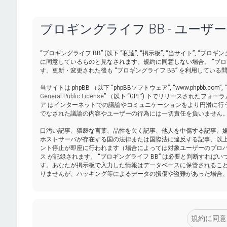
ブロギングライフ BB - ユーザ
“ブロギングライフ BB” (以下 “私達”, “掲示板”, “当サイト”, “ブロギングラ
に同意しているものと見なされます。規約に同意しない場合、 “ブロ
す。更新・変更された後も “ブロギングライフ BB” を利用して
当サイトは phpBB （以下 “phpBBソフトウェア”, “www.phpbb.com”,
General Public License
” （以下 “GPL”) 下でリリースされたフォ
ア はインターネットでの議論やコミュニケーションをより円滑に行うために ph
でなされた議論の内容やユーザーの行為には一切責任を負いません。p
口汚い記事、猥褻な言葉、品性を欠く記事、他人を中傷する記事、嫌悪
ホストサーバが存在する国の法律または国際法に違反する記事、以
ント停止が即座に行われます（場合によっては対象ユーザーのプロバ
ス が記録されます。 “ブロギングライフ BB” は必要と判断す
す。あなたが掲示板で入力した情報はデータベースに保管されるこ
りませんが、ハッキング等によるデータの損傷や盗難があった場合、 “ブ