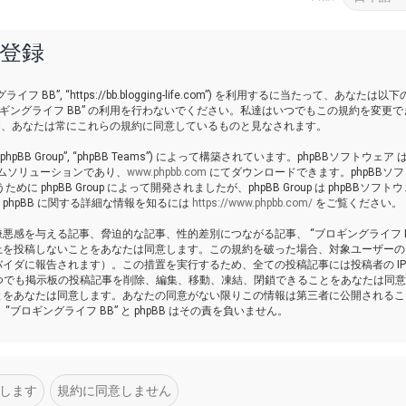
ー登録
イフ BB”, “https://bb.blogging-life.com”) を利用するに当たって、あなたは以
ギングライフ BB” の利用を行わないでください。私達はいつでもこの規約を変更で
いる間、あなたは常にこれらの規約に同意しているものと見なされます。
 “phpBB Group”, “phpBB Teams”) によって構築されています。phpBBソフトウェア は
ーラムソリューションであり、
www.phpbb.com
にてダウンロードできます。phpBBソ
pBB Group によって開発されましたが、phpBB Group は phpBBソフトウ
hpBB に関する詳細な情報を知るには
https://www.phpbb.com/
をご覧ください。
感を与える記事、脅迫的な記事、性的差別につながる記事、 “ブロギングライフ BB
上を投稿しないことをあなたは同意します。この規約を破った場合、対象ユーザーの
イダに報告されます）。この措置を実行するため、全ての投稿記事には投稿者の I
ればいつでも掲示板の投稿記事を削除、編集、移動、凍結、閉鎖できることをあなたは同
とをあなたは同意します。あなたの同意がない限りこの情報は第三者に公開されるこ
ロギングライフ BB” と phpBB はその責を負いません。