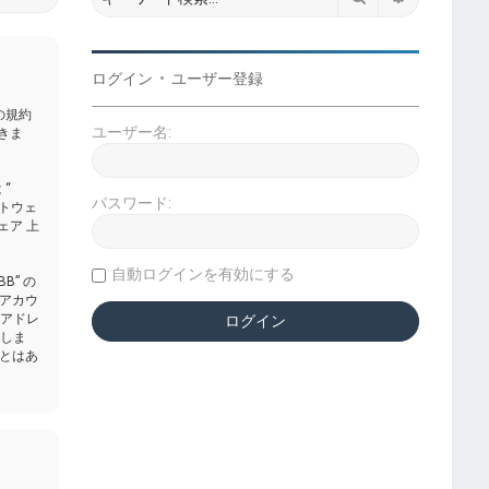
ログイン
•
ユーザー登録
下の規約
ユーザー名:
きま
 “
パスワード:
フトウェ
ェア 上
自動ログインを有効にする
” の
アカウ
Pアドレ
意しま
とはあ