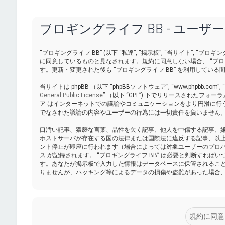
ブロギングライフ BB - ユーザ
“ブロギングライフ BB” (以下 “私達”, “掲示板”, “当サイト”, “ブロギングラ
に同意しているものと見なされます。規約に同意しない場合、 “ブロ
す。更新・変更された後も “ブロギングライフ BB” を利用して
当サイトは phpBB （以下 “phpBBソフトウェア”, “www.phpbb.com”,
General Public License
” （以下 “GPL”) 下でリリースされたフォ
ア はインターネットでの議論やコミュニケーションをより円滑に行うために ph
でなされた議論の内容やユーザーの行為には一切責任を負いません。p
口汚い記事、猥褻な言葉、品性を欠く記事、他人を中傷する記事、嫌悪
ホストサーバが存在する国の法律または国際法に違反する記事、以
ント停止が即座に行われます（場合によっては対象ユーザーのプロバ
ス が記録されます。 “ブロギングライフ BB” は必要と判断す
す。あなたが掲示板で入力した情報はデータベースに保管されるこ
りませんが、ハッキング等によるデータの損傷や盗難があった場合、 “ブ