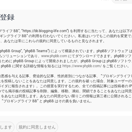
ー登録
イフ BB”, “https://bb.blogging-life.com”) を利用するに当たって、あなたは以
ギングライフ BB” の利用を行わないでください。私達はいつでもこの規約を変更で
いる間、あなたは常にこれらの規約に同意しているものと見なされます。
 “phpBB Group”, “phpBB Teams”) によって構築されています。phpBBソフトウェア は
ーラムソリューションであり、
www.phpbb.com
にてダウンロードできます。phpBBソ
pBB Group によって開発されましたが、phpBB Group は phpBBソフトウ
hpBB に関する詳細な情報を知るには
https://www.phpbb.com/
をご覧ください。
感を与える記事、脅迫的な記事、性的差別につながる記事、 “ブロギングライフ BB
上を投稿しないことをあなたは同意します。この規約を破った場合、対象ユーザーの
イダに報告されます）。この措置を実行するため、全ての投稿記事には投稿者の I
ればいつでも掲示板の投稿記事を削除、編集、移動、凍結、閉鎖できることをあなたは同
とをあなたは同意します。あなたの同意がない限りこの情報は第三者に公開されるこ
ロギングライフ BB” と phpBB はその責を負いません。