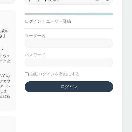
ログイン
•
ユーザー登録
下の規約
ユーザー名:
きま
 “
パスワード:
フトウェ
ェア 上
自動ログインを有効にする
” の
アカウ
Pアドレ
意しま
とはあ