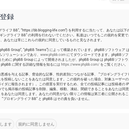
ー登録
イフ BB”, “https://bb.blogging-life.com”) を利用するに当たって、あなたは以
ギングライフ BB” の利用を行わないでください。私達はいつでもこの規約を変更で
いる間、あなたは常にこれらの規約に同意しているものと見なされます。
 “phpBB Group”, “phpBB Teams”) によって構築されています。phpBBソフトウェア は
ーラムソリューションであり、
www.phpbb.com
にてダウンロードできます。phpBBソ
pBB Group によって開発されましたが、phpBB Group は phpBBソフトウ
hpBB に関する詳細な情報を知るには
https://www.phpbb.com/
をご覧ください。
感を与える記事、脅迫的な記事、性的差別につながる記事、 “ブロギングライフ BB
上を投稿しないことをあなたは同意します。この規約を破った場合、対象ユーザーの
イダに報告されます）。この措置を実行するため、全ての投稿記事には投稿者の I
ればいつでも掲示板の投稿記事を削除、編集、移動、凍結、閉鎖できることをあなたは同
とをあなたは同意します。あなたの同意がない限りこの情報は第三者に公開されるこ
ロギングライフ BB” と phpBB はその責を負いません。