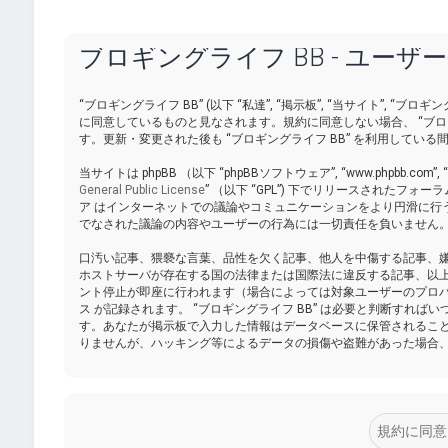
ブロギングライフ BB - ユーザ
“ブロギングライフ BB” (以下 “私達”, “掲示板”, “当サイト”, “ブロギングラ
に同意しているものと見なされます。規約に同意しない場合、 “ブロ
す。更新・変更された後も “ブロギングライフ BB” を利用して
当サイトは phpBB （以下 “phpBBソフトウェア”, “www.phpbb.com”,
General Public License
” （以下 “GPL”) 下でリリースされたフォ
ア はインターネットでの議論やコミュニケーションをより円滑に行うために ph
でなされた議論の内容やユーザーの行為には一切責任を負いません。p
口汚い記事、猥褻な言葉、品性を欠く記事、他人を中傷する記事、嫌悪
ホストサーバが存在する国の法律または国際法に違反する記事、以
ント停止が即座に行われます（場合によっては対象ユーザーのプロバ
ス が記録されます。 “ブロギングライフ BB” は必要と判断す
す。あなたが掲示板で入力した情報はデータベースに保管されるこ
りませんが、ハッキング等によるデータの損傷や盗難があった場合、 “ブ