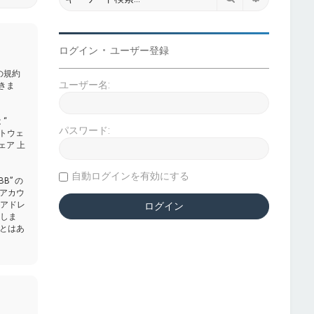
ログイン
•
ユーザー登録
下の規約
ユーザー名:
きま
 “
パスワード:
フトウェ
ェア 上
自動ログインを有効にする
” の
アカウ
Pアドレ
意しま
とはあ