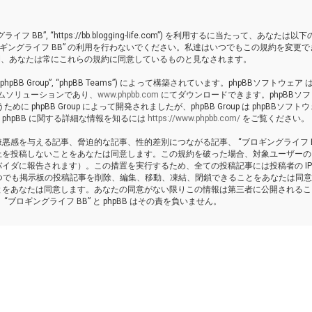
イフ BB”, “https://bb.blogging-life.com”) を利用するに当たって、あなたは以
ギングライフ BB” の利用を行わないでください。私達はいつでもこの規約を変更で
いる間、あなたは常にこれらの規約に同意しているものと見なされます。
 “phpBB Group”, “phpBB Teams”) によって構築されています。phpBBソフトウェア は
ーラムソリューションであり、
www.phpbb.com
にてダウンロードできます。phpBBソ
pBB Group によって開発されましたが、phpBB Group は phpBBソフトウ
hpBB に関する詳細な情報を知るには
https://www.phpbb.com/
をご覧ください。
感を与える記事、脅迫的な記事、性的差別につながる記事、 “ブロギングライフ BB
上を投稿しないことをあなたは同意します。この規約を破った場合、対象ユーザーの
イダに報告されます）。この措置を実行するため、全ての投稿記事には投稿者の I
ればいつでも掲示板の投稿記事を削除、編集、移動、凍結、閉鎖できることをあなたは同
とをあなたは同意します。あなたの同意がない限りこの情報は第三者に公開されるこ
ロギングライフ BB” と phpBB はその責を負いません。