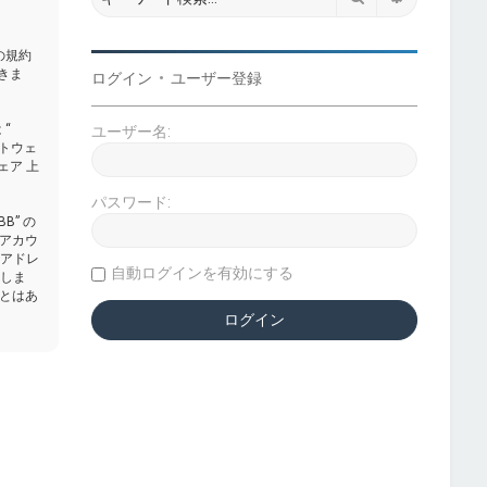
下の規約
きま
ログイン
•
ユーザー登録
 “
ユーザー名:
フトウェ
ェア 上
パスワード:
” の
アカウ
Pアドレ
自動ログインを有効にする
意しま
とはあ