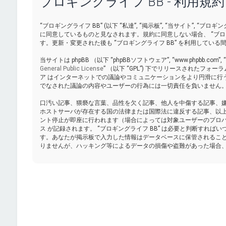
ブロギングライフ BB - 利用規約
“ブロギングライフ BB” (以下 “私達”, “掲示板”, “当サイト”, “ブロギングラ
に同意しているものと見なされます。規約に同意しない場合、 “ブロ
す。更新・変更された後も “ブロギングライフ BB” を利用して
当サイトは phpBB （以下 “phpBBソフトウェア”, “www.phpbb.com”,
General Public License
” （以下 “GPL”) 下でリリースされたフォ
ア はインターネットでの議論やコミュニケーションをより円滑に行うために ph
でなされた議論の内容やユーザーの行為には一切責任を負いません。p
口汚い記事、猥褻な言葉、品性を欠く記事、他人を中傷する記事、嫌悪
ホストサーバが存在する国の法律または国際法に違反する記事、以
ント停止が即座に行われます（場合によっては対象ユーザーのプロバ
ス が記録されます。 “ブロギングライフ BB” は必要と判断す
す。あなたが掲示板で入力した情報はデータベースに保管されるこ
りませんが、ハッキング等によるデータの損傷や盗難があった場合、 “ブ