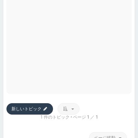
新しいトピック
1 件のトピック • ページ
1
／
1
ページ移動